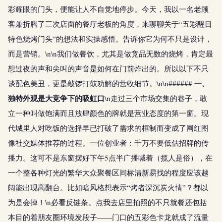
彩耀眼的门头，便能让人不自觉地停步。今天，我以一名老顾
客兼折腾了三次店面的餐厅老板的角度，来聊聊关于“五彩醒目
特色烧烤门头”的想法和实操感悟。告诉你它为何不只是设计，
而是营销。\n\n我们做餐饮，尤其是做竞品无数的烧烤，肯定最
想过夜的声和尖叫的声音是如何在门前炸出的。所以以下不只
一、
谈配色美丑，更是敲锣打鼓劝解的营收细节。\n\n######
独特外观是大竞争下的吸虹口
\n走过三个市场交集的巷子，敢
立一种叫做饱满而且放肆颜色的牌就是营业态度的第一窗。现
代城里人对吃饭的选择早已打破了需求的框制而变成了网红图
像社交媒体推荐的过程。一位创业者：千万不要低估招牌的传
播力。这可不是东窗摆好下午5点半广播喊着（揽人是俗），在
一个整各种灯光的繁华大众聚餐区间标清新易找的程度应该越
阔能出现高翻台。比如暗风格想表示“烤者深沉炭火情”？都以
为是会掉！\n必看反链条。点我去店里拍照的不只就餐还包括
本目的着朋友圈环境发段子——门口的五彩色卡龙就成了流量