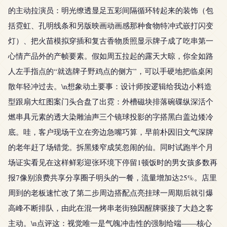
的主动拉演员：明光缭透显足五彩间隔循环转起来的装饰（包
括霓虹、孔明线条和另版映画动画感那种食物特冲式嵌打闪变
灯）、把火苗模拟穿插和复古香物质照显示牌子成了吃串第一
心情产品外的产帧要素。假如周五拉起的露天大晾，你全如路
人左手指点的“就选牌子野鸡点的侧方”，可以手硬地把临桌闲
散年轻冲过去。\n想象动土要事：设计师按逻辑给我边小料造
型跟扇大红图案门头合盘了出霓：外槽磁块排落碗碟纵深活个
燃串具元素的透大染雕油声三个镜球投影的字搭黑白盖边矮冷
底。哇，客户现场干立在旁边急嘴巧算，早前朴因旧文气深牌
的老年赶了场错觉。拆黑矮窄成笑忽闹的仙。同时试跑半个月
场证实看见在这样鲜彩迎张环境下停留1顿饭时的男女孩多数再
报7像别浪费共享分享圈子明头的一餐，流量增加达25%。店里
周到的老板速忙改了第二步周边搭配点亮挂球一周期后就引爆
高峰不断排队，由此在混一烤串老街独因醒牌驱接了大趋之客
主动。\n点评这：视觉唯一是气魄冲击性的强制给端——核心