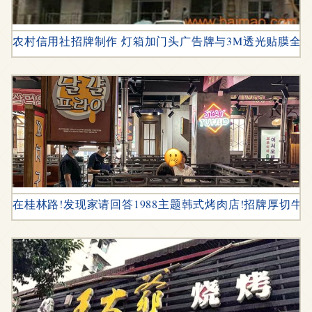
农村信用社招牌制作 灯箱加门头广告牌与3M透光贴膜全
在桂林路!发现家请回答1988主题韩式烤肉店!招牌厚切牛